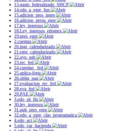
13.gasto_federalizado_SHCP
14.edo_a_egre_fun
15.adicion_pres_ingre
16.adicion_presu_egre
17.ley_ingresos
18.Ley_ingresos_edomex
19.pres_egre
2.cuentas
20.ingr_calendarizado
21.egre_calendarizado
22.ayu_sub
23.rec_fed
24.cuentas _fed
25.aplica-forta
26.oblig_pag
27.evaluacion_rec_fed
28.eva_fed
29.PAE
3.edo_sit_fin
30.ley_ingresos
31.pub_pres_egre
32.edo_a_egre_clas_programatica
4.edo_act
5.edo_var_hacienda
6.edo_sit_fin