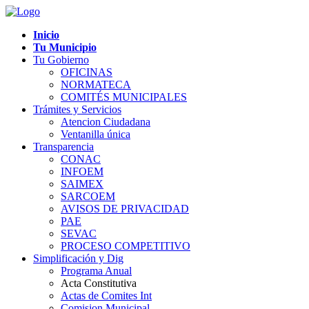
Inicio
Tu Municipio
Tu Gobierno
OFICINAS
NORMATECA
COMITÉS MUNICIPALES
Trámites y Servicios
Atencion Ciudadana
Ventanilla única
Transparencia
CONAC
INFOEM
SAIMEX
SARCOEM
AVISOS DE PRIVACIDAD
PAE
SEVAC
PROCESO COMPETITIVO
Simplificación y Dig
Programa Anual
Acta Constitutiva
Actas de Comites Int
Comision Municipal