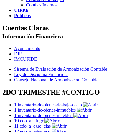
Comites Internos
UIPPE
Politicas
Cuentas Claras
Información Financiera
Ayuntamiento
DIF
IMCUFIDE
Sistema de Evaluación de Armonización Contable
Ley de Disciplina Financiera
Consejo Nacional de Armonización Contable
2DO TRIMESTRE #CONTIGO
1.inventario-de-bienes-de-bajo-costo
1.inventario-de-bienes-inmuebles
1.inventario-de-bienes-muebles
10.edo_an_ingr
11.edo_a_egre_clas
12.edo_a_egre_eco